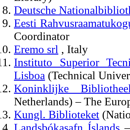
Deutsche Nationalbiblio
Eesti Rahvusraamatukog
Coordinator
Eremo srl
, Italy
Instituto Superior Tec
Lisboa
(Technical Univer
Koninklijke Bibliothee
Netherlands) – The Europ
Kungl. Biblioteket
(Natio
Landsbókasafn Íslands
–