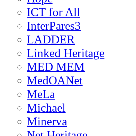
ICT for All
InterPares3
LADDER
Linked Heritage
MED MEM
MedOANet
MeLa
Michael
Minerva
Net Heritage