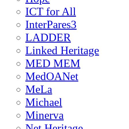
ICT for All
InterPares3
LADDER
Linked Heritage
MED MEM
MedOANet
MeLa
Michael
Minerva
Net Heritage