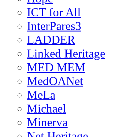
ICT for All
InterPares3
LADDER
Linked Heritage
MED MEM
MedOANet
MeLa
Michael
Minerva
Net Heritage