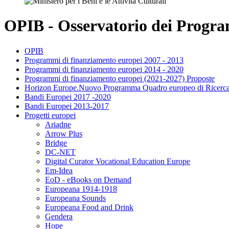
OPIB - Osservatorio dei Program
OPIB
Programmi di finanziamento europei 2007 - 2013
Programmi di finanziamento europei 2014 - 2020
Programmi di finanziamento europei (2021-2027) Proposte
Horizon Europe.Nuovo Programma Quadro europeo di Ricerca
Bandi Europei 2017 -2020
Bandi Europei 2013-2017
Progetti europei
Ariadne
Arrow Plus
Bridge
DC-NET
Digital Curator Vocational Education Europe
Em-Idea
EoD - eBooks on Demand
Europeana 1914-1918
Europeana Sounds
Europeana Food and Drink
Gendera
Hope