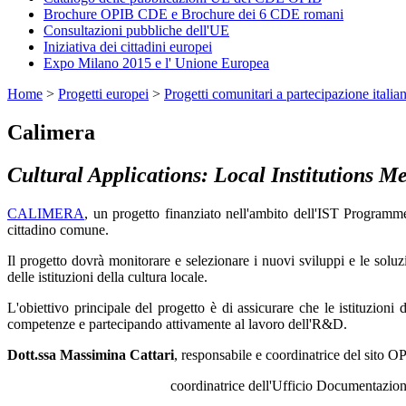
Brochure OPIB CDE e Brochure dei 6 CDE romani
Consultazioni pubbliche dell'UE
Iniziativa dei cittadini europei
Expo Milano 2015 e l' Unione Europea
Home
>
Progetti europei
>
Progetti comunitari a partecipazione italia
Calimera
Cultural Applications: Local Institutions M
CALIMERA
, un progetto finanziato nell'ambito dell'IST Programme, 
cittadino comune.
Il progetto dovrà monitorare e selezionare i nuovi sviluppi e le soluz
delle istituzioni della cultura locale.
L'obiettivo principale del progetto è di assicurare che le istituzio
competenze e partecipando attivamente al lavoro dell'R&D.
Dott.ssa Massimina Cattari
, responsabile e coordinatrice del sito 
coordinatrice dell'Ufficio Documentazione Programmi Int