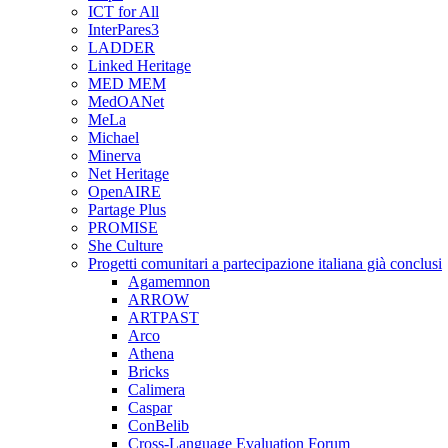
ICT for All
InterPares3
LADDER
Linked Heritage
MED MEM
MedOANet
MeLa
Michael
Minerva
Net Heritage
OpenAIRE
Partage Plus
PROMISE
She Culture
Progetti comunitari a partecipazione italiana già conclusi
Agamemnon
ARROW
ARTPAST
Arco
Athena
Bricks
Calimera
Caspar
ConBelib
Cross-Language Evaluation Forum