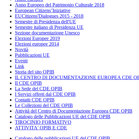
Anno Europeo del Patrimonio Culturale 2018
European Citizens’Iniziative
EUCitizens'Dialogues 2015 - 2018
Semestre di Presidenza dell'UE
Semestre italiano di Presidenza UE
Sezione documentazione Unesco
Elezioni Europee 2019
Elezioni europee 2014
Novità
Pubblicazioni UE
Eventi
Link
Storia del sito OPIB
IL CENTRO DI DOCUMENTAZIONE EUROPEA CDE OP
Il CDE OPIB
La Sede del CDE OPIB
I Servizi offerti dal CDE OPIB
Contatti CDE OPIB
Le Collezioni del CDE OPIB
Attività del Centro di Documentazione Europea CDE OPIB
Catalogo delle Pubblicazioni UE del CDE OPIB
TIROCINIO FORMATIVO
ATTIVITA' OPIB E CDE
Catalogo delle pubblicazioni UE del CDE OPIB