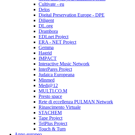
Cultivate - eu
Delos
Digital Preservation Europe - DPE
Diligent
DL.org
Drambora
EDLnet Project
ERA - NET Project
Gemma
Hagrid
IMPACT
Interactive Music Network
InterPares Project
Judaica Europeana
Minmed
Medi@12
MULTI.CO.M
Presto space
Rete di eccellenza PULMAN Network
Rinascimento Virtuale
STACHEM
Tape Project
TelPlus Project
Touch & Turn
Anno europeo