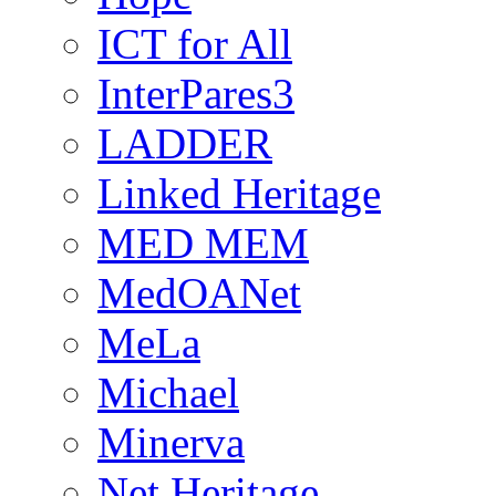
ICT for All
InterPares3
LADDER
Linked Heritage
MED MEM
MedOANet
MeLa
Michael
Minerva
Net Heritage