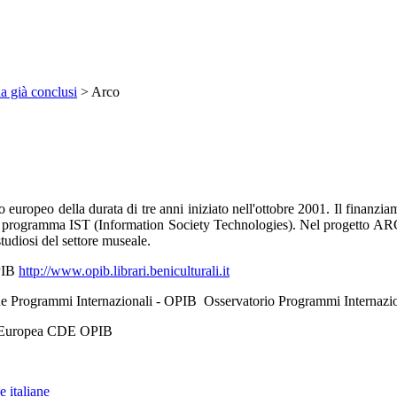
na già conclusi
>
Arco
europeo della durata di tre anni iniziato nell'ottobre 2001. Il finanz
rogramma IST (Information Society Technologies). Nel progetto ARCO so
studiosi del settore museale.
OPIB
http://www.opib.librari.beniculturali.it
ernazionali - OPIB Osservatorio Programmi Internazionali 
opea CDE OPIB
e italiane