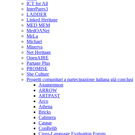
ICT for All
InterPares3
LADDER
Linked Heritage
MED MEM
MedOANet
MeLa
Michael
Minerva
Net Heritage
OpenAIRE
Partage Plus
PROMISE
She Culture
Progetti comunitari a partecipazione italiana già conclusi
Agamemnon
ARROW
ARTPAST
Arco
Athena
Bricks
Calimera
Caspar
ConBelib
Cross-Language Evaluation Forum