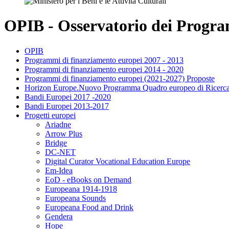
OPIB - Osservatorio dei Program
OPIB
Programmi di finanziamento europei 2007 - 2013
Programmi di finanziamento europei 2014 - 2020
Programmi di finanziamento europei (2021-2027) Proposte
Horizon Europe.Nuovo Programma Quadro europeo di Ricerca
Bandi Europei 2017 -2020
Bandi Europei 2013-2017
Progetti europei
Ariadne
Arrow Plus
Bridge
DC-NET
Digital Curator Vocational Education Europe
Em-Idea
EoD - eBooks on Demand
Europeana 1914-1918
Europeana Sounds
Europeana Food and Drink
Gendera
Hope