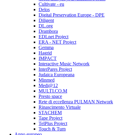
Cultivate - eu
Delos
Digital Preservation Europe - DPE
Diligent
DL.org
Drambora
EDLnet Project
ERA - NET Project
Gemma
Hagrid
IMPACT
Interactive Music Network
InterPares Project
Judaica Europeana
Minmed
Medi@12
MULTI.CO.M
Presto space
Rete di eccellenza PULMAN Network
Rinascimento Virtuale
STACHEM
Tape Project
TelPlus Project
Touch & Turn
Anno europeo