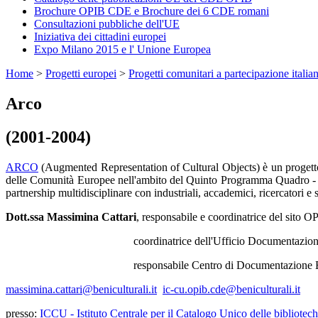
Brochure OPIB CDE e Brochure dei 6 CDE romani
Consultazioni pubbliche dell'UE
Iniziativa dei cittadini europei
Expo Milano 2015 e l' Unione Europea
Home
>
Progetti europei
>
Progetti comunitari a partecipazione italia
Arco
(2001-2004)
ARCO
(Augmented Representation of Cultural Objects) è un progetto 
delle Comunità Europee nell'ambito del Quinto Programma Quadro - p
partnership multidisciplinare con industriali, accademici, ricercatori e 
Dott.ssa Massimina Cattari
, responsabile e coordinatrice del sito 
coordinatrice dell'Ufficio Documentazione Programmi Int
responsabile Centro di Documentazione Eur
massimina.cattari@beniculturali.it
ic-cu.opib.cde@beniculturali.it
presso:
ICCU - Istituto Centrale per il Catalogo Unico delle bibliotech