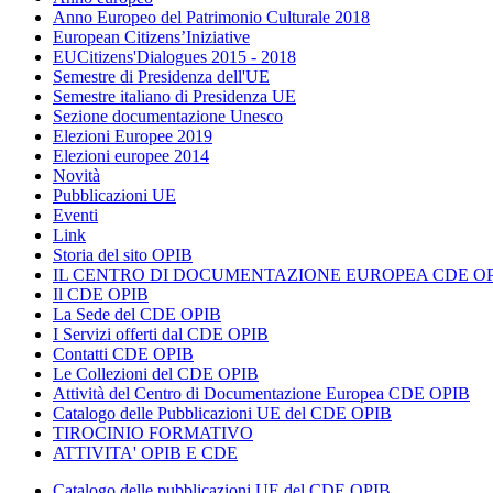
Anno Europeo del Patrimonio Culturale 2018
European Citizens’Iniziative
EUCitizens'Dialogues 2015 - 2018
Semestre di Presidenza dell'UE
Semestre italiano di Presidenza UE
Sezione documentazione Unesco
Elezioni Europee 2019
Elezioni europee 2014
Novità
Pubblicazioni UE
Eventi
Link
Storia del sito OPIB
IL CENTRO DI DOCUMENTAZIONE EUROPEA CDE OP
Il CDE OPIB
La Sede del CDE OPIB
I Servizi offerti dal CDE OPIB
Contatti CDE OPIB
Le Collezioni del CDE OPIB
Attività del Centro di Documentazione Europea CDE OPIB
Catalogo delle Pubblicazioni UE del CDE OPIB
TIROCINIO FORMATIVO
ATTIVITA' OPIB E CDE
Catalogo delle pubblicazioni UE del CDE OPIB