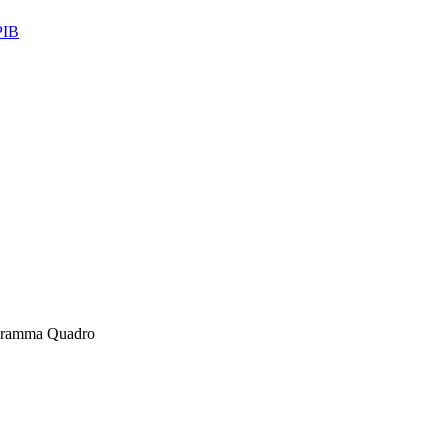
IB
gramma Quadro