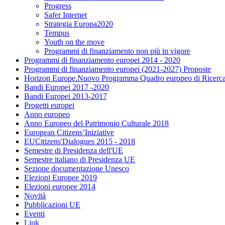
Progress
Safer Internet
Strategia Europa2020
Tempus
Youth on the move
Programmi di finanziamento non più in vigore
Programmi di finanziamento europei 2014 - 2020
Programmi di finanziamento europei (2021-2027) Proposte
Horizon Europe.Nuovo Programma Quadro europeo di Ricerca
Bandi Europei 2017 -2020
Bandi Europei 2013-2017
Progetti europei
Anno europeo
Anno Europeo del Patrimonio Culturale 2018
European Citizens’Iniziative
EUCitizens'Dialogues 2015 - 2018
Semestre di Presidenza dell'UE
Semestre italiano di Presidenza UE
Sezione documentazione Unesco
Elezioni Europee 2019
Elezioni europee 2014
Novità
Pubblicazioni UE
Eventi
Link