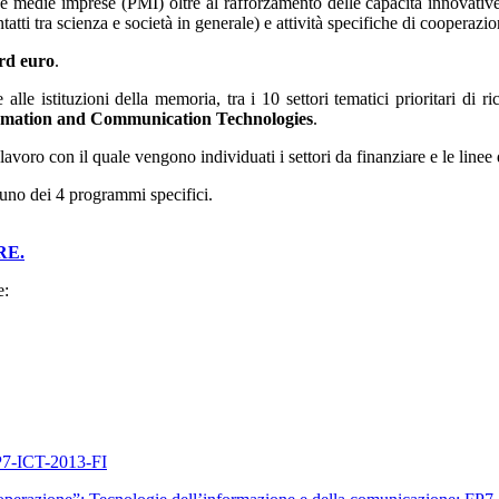
 e medie imprese (PMI) oltre al rafforzamento delle capacità innovative 
ntatti tra scienza e società in generale) e attività specifiche di cooperazi
rd euro
.
 alle istituzioni della memoria, tra i 10 settori tematici prioritari di
ormation and Communication Technologies
.
o con il quale vengono individuati i settori da finanziare e le linee d
nuno dei 4 programmi specifici.
RE.
e:
FP7-ICT-2013-FI