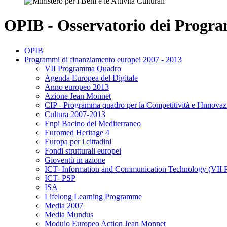
OPIB - Osservatorio dei Program
OPIB
Programmi di finanziamento europei 2007 - 2013
VII Programma Quadro
Agenda Europea del Digitale
Anno europeo 2013
Azione Jean Monnet
CIP - Programma quadro per la Competitività e l'Innovaz
Cultura 2007-2013
Enpi Bacino del Mediterraneo
Euromed Heritage 4
Europa per i cittadini
Fondi strutturali europei
Gioventù in azione
ICT- Information and Communication Technology (VII 
ICT- PSP
ISA
Lifelong Learning Programme
Media 2007
Media Mundus
Modulo Europeo Action Jean Monnet