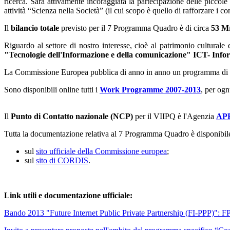
ricerca. Sarà attivamente incoraggiata la partecipazione delle piccole
attività “Scienza nella Società” (il cui scopo è quello di rafforzare i co
Il
bilancio totale
previsto per il 7 Programma Quadro è di circa
53 M
Riguardo al settore di nostro interesse, cioè al patrimonio culturale e
"Tecnologie dell'Informazione e della comunicazione" ICT- Inf
La Commissione Europea pubblica di anno in anno un programma di lavor
Sono disponibili online tutti i
Work Programme 2007-2013
, per og
Il
Punto di Contatto nazionale (NCP)
per il VIIPQ è l'Agenzia
AP
Tutta la documentazione relativa al 7 Programma Quadro è disponibil
sul
sito ufficiale della Commissione europea
;
sul
sito di CORDIS
.
Link utili e documentazione ufficiale:
Bando 2013 "Future Internet Public Private Partnership (FI-PPP)": 