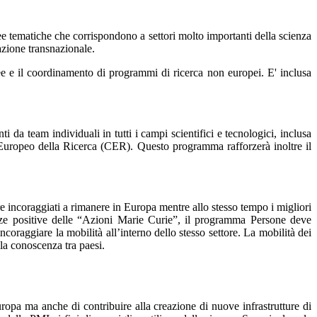
ree tematiche che corrispondono a settori molto importanti della scienza
razione transnazionale.
ee e il coordinamento di programmi di ricerca non europei. E' inclusa
i da team individuali in tutti i campi scientifici e tecnologici, inclusa
o Europeo della Ricerca (CER). Questo programma rafforzerà inoltre il
ere incoraggiati a rimanere in Europa mentre allo stesso tempo i migliori
ienze positive delle “Azioni Marie Curie”, il programma Persone deve
ncoraggiare la mobilità all’interno dello stesso settore. La mobilità dei
lla conoscenza tra paesi.
 Europa ma anche di contribuire alla creazione di nuove infrastrutture di