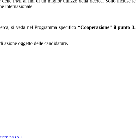
delle PMI ai fini di un miglior utilizzo della ricerca. Sono incluse le
one internazionale.
 ricerca, si veda nel Programma specifico
“Cooperazione” il punto 3.
i azione oggetto delle candidature.