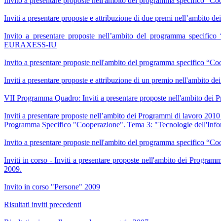
Invito a presentare proposte nell'ambito del programma specifico “C
Inviti a presentare proposte e attribuzione di due premi nell’ambito 
Invito a presentare proposte nell’ambito del programma specific
EURAXESS-IU
Invito a presentare proposte nell'ambito del programma specifico “C
Inviti a presentare proposte e attribuzione di un premio nell'ambito 
VII Programma Quadro: Inviti a presentare proposte nell'ambito dei 
Inviti a presentare proposte nell’ambito dei Programmi di lavoro 2010
Programma Specifico "Cooperazione". Tema 3: "Tecnologie dell'Inf
Invito a presentare proposte nell'ambito del programma specifico “C
Inviti in corso -
Inviti a presentare proposte nell'ambito dei Program
2009.
Invito in corso "Persone" 2009
Risultati inviti precedenti