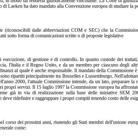
tati, in modo da renderla giuridicamente vincolante. La Corte di giustizi
 di Laeken ha dato mandato alla Convenzione europea di studiare la possib
 (riconoscibili dalle abbreviazioni COM e SEC) che la Commissione 
tti sotto forma di comunicazioni scritte o di proposte legislative
i esecuzione, di gestione e di controllo. In quanto custode dei trattat
a, l'Italia e il Regno Unito, e da un membro per ciascuno degli altri
dinanzi al quale è anche responsabile. Il mandato della Commissione è d
ci sono ripartiti principalmente tra Bruxelles e Lussemburgo. Nell'adottar
l'anno 2000, l'attuale Commissione intende, da un lato, preparare la ri
ei propri servizi. Il 15 luglio 1997 la Commissione europea ha affrontat
rme già in via di realizzazione sulla base delle iniziative SEM
e deve ridefinire e raggruppare i propri compiti tenendo conto delle es
corso dei prossimi anni, riunendo gli Stati membri dell'unione europea
generale come: