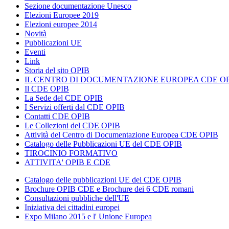
Sezione documentazione Unesco
Elezioni Europee 2019
Elezioni europee 2014
Novità
Pubblicazioni UE
Eventi
Link
Storia del sito OPIB
IL CENTRO DI DOCUMENTAZIONE EUROPEA CDE OP
Il CDE OPIB
La Sede del CDE OPIB
I Servizi offerti dal CDE OPIB
Contatti CDE OPIB
Le Collezioni del CDE OPIB
Attività del Centro di Documentazione Europea CDE OPIB
Catalogo delle Pubblicazioni UE del CDE OPIB
TIROCINIO FORMATIVO
ATTIVITA' OPIB E CDE
Catalogo delle pubblicazioni UE del CDE OPIB
Brochure OPIB CDE e Brochure dei 6 CDE romani
Consultazioni pubbliche dell'UE
Iniziativa dei cittadini europei
Expo Milano 2015 e l' Unione Europea