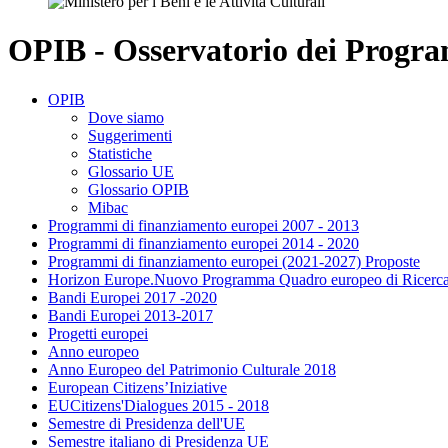
OPIB - Osservatorio dei Program
OPIB
Dove siamo
Suggerimenti
Statistiche
Glossario UE
Glossario OPIB
Mibac
Programmi di finanziamento europei 2007 - 2013
Programmi di finanziamento europei 2014 - 2020
Programmi di finanziamento europei (2021-2027) Proposte
Horizon Europe.Nuovo Programma Quadro europeo di Ricerca
Bandi Europei 2017 -2020
Bandi Europei 2013-2017
Progetti europei
Anno europeo
Anno Europeo del Patrimonio Culturale 2018
European Citizens’Iniziative
EUCitizens'Dialogues 2015 - 2018
Semestre di Presidenza dell'UE
Semestre italiano di Presidenza UE