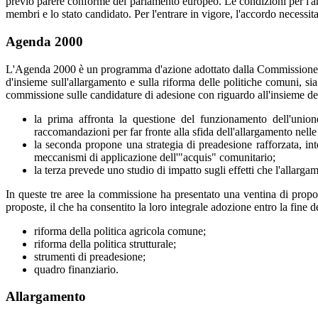
previo parere conforme del parlamento europeo. Le condizioni per l'ammi
membri e lo stato candidato. Per l'entrare in vigore, l'accordo necessita l
Agenda 2000
L'Agenda 2000 è un programma d'azione adottato dalla Commissione eu
d'insieme sull'allargamento e sulla riforma delle politiche comuni, 
commissione sulle candidature di adesione con riguardo all'insieme dell
la prima affronta la questione del funzionamento dell'union
raccomandazioni per far fronte alla sfida dell'allargamento nell
la seconda propone una strategia di preadesione rafforzata, in
meccanismi di applicazione dell'"acquis" comunitario;
la terza prevede uno studio di impatto sugli effetti che l'allarga
In queste tre aree la commissione ha presentato una ventina di propo
proposte, il che ha consentito la loro integrale adozione entro la fine d
riforma della politica agricola comune;
riforma della politica strutturale;
strumenti di preadesione;
quadro finanziario.
Allargamento