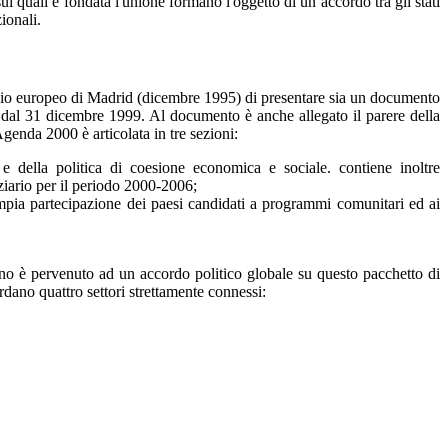
i quali è fondata l'unione formano l'oggetto di un accordo tra gli stati
zionali.
lio europeo di Madrid (dicembre 1995) di presentare sia un documento
e dal 31 dicembre 1999. Al documento è anche allegato il parere della
genda 2000 è articolata in tre sezioni:
e della politica di coesione economica e sociale. contiene inoltre
ziario per il periodo 2000-2006;
ampia partecipazione dei paesi candidati a programmi comunitari ed ai
ino è pervenuto ad un accordo politico globale su questo pacchetto di
ardano quattro settori strettamente connessi: