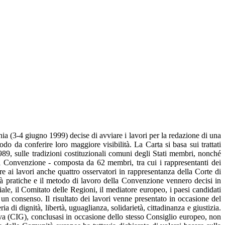
ia (3-4 giugno 1999) decise di avviare i lavori per la redazione di una
odo da conferire loro maggiore visibilità. La Carta si basa sui trattati
989, sulle tradizioni costituzionali comuni degli Stati membri, nonché
di Convenzione - composta da 62 membri, tra cui i rappresentanti dei
 ai lavori anche quattro osservatori in rappresentanza della Corte di
à pratiche e il metodo di lavoro della Convenzione vennero decisi in
e, il Comitato delle Regioni, il mediatore europeo, i paesi candidati
ad un consenso. Il risultato dei lavori venne presentato in occasione del
a di dignità, libertà, uguaglianza, solidarietà, cittadinanza e giustizia.
 (CIG), conclusasi in occasione dello stesso Consiglio europeo, non