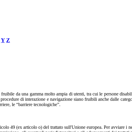
Y
Z
re fruibile da una gamma molto ampia di utenti, tra cui le persone disab
i procedure di interazione e navigazione siano fruibili anche dalle catego
iere, le “barriere tecnologiche”.
colo 49 (ex articolo o) del trattato sull'Unione europea. Per avviare i n