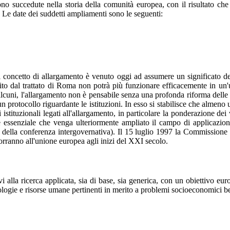
o succedute nella storia della comunità europea, con il risultato che 
i. Le date dei suddetti ampliamenti sono le seguenti:
l concetto di allargamento è venuto oggi ad assumere un significato del
aturito dal trattato di Roma non potrà più funzionare efficacemente in
lcuni, l'allargamento non è pensabile senza una profonda riforma delle i
 un protocollo riguardante le istituzioni. In esso si stabilisce che alm
 istituzionali legati all'allargamento, in particolare la ponderazione de
è essenziale che venga ulteriormente ampliato il campo di applicazion
finale della conferenza intergovernativa). Il 15 luglio 1997 la Commissi
porranno all'unione europea agli inizi del XXI secolo.
ivi alla ricerca applicata, sia di base, sia generica, con un obiettivo
ologie e risorse umane pertinenti in merito a problemi socioeconomici be