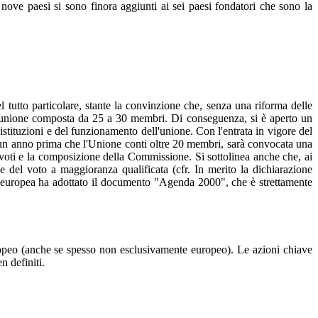
nove paesi si sono finora aggiunti ai sei paesi fondatori che sono la
 tutto particolare, stante la convinzione che, senza una riforma delle
 un'unione composta da 25 a 30 membri. Di conseguenza, si è aperto un
stituzioni e del funzionamento dell'unione. Con l'entrata in vigore del
eno un anno prima che l'Unione conti oltre 20 membri, sarà convocata una
i voti e la composizione della Commissione. Si sottolinea anche che, ai
e del voto a maggioranza qualificata (cfr. In merito la dichiarazione
one europea ha adottato il documento "Agenda 2000", che è strettamente
 europeo (anche se spesso non esclusivamente europeo). Le azioni chiave
n definiti.