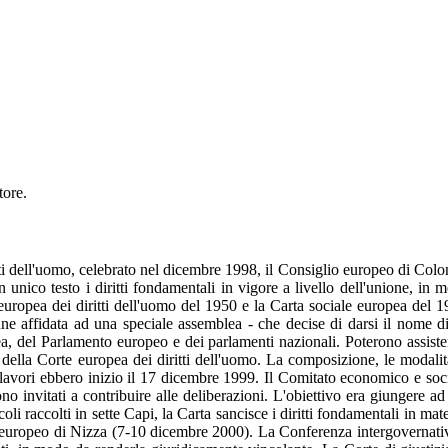
tore.
tti dell'uomo, celebrato nel dicembre 1998, il Consiglio europeo di Colon
 unico testo i diritti fondamentali in vigore a livello dell'unione, in m
europea dei diritti dell'uomo del 1950 e la Carta sociale europea del 1
nne affidata ad una speciale assemblea - che decise di darsi il nome 
, del Parlamento europeo e dei parlamenti nazionali. Poterono assistere
ella Corte europea dei diritti dell'uomo. La composizione, le modalit
avori ebbero inizio il 17 dicembre 1999. Il Comitato economico e social
rono invitati a contribuire alle deliberazioni. L'obiettivo era giungere 
i raccolti in sette Capi, la Carta sancisce i diritti fondamentali in materi
europeo di Nizza (7-10 dicembre 2000). La Conferenza intergovernativa