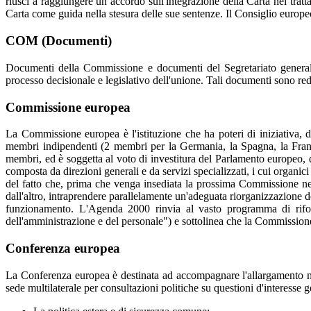
riuscì a raggiungere un accordo sull'integrazione della Carta nei trat
Carta come guida nella stesura delle sue sentenze. Il Consiglio europeo
COM (Documenti)
Documenti della Commissione e documenti del Segretariato generale
processo decisionale e legislativo dell'unione. Tali documenti sono reda
Commissione europea
La Commissione europea è l'istituzione che ha poteri di iniziativa, d
membri indipendenti (2 membri per la Germania, la Spagna, la Franci
membri, ed è soggetta al voto di investitura del Parlamento europeo, 
composta da direzioni generali e da servizi specializzati, i cui organi
del fatto che, prima che venga insediata la prossima Commissione nel
dall'altro, intraprendere parallelamente un'adeguata riorganizzazione d
funzionamento. L'Agenda 2000 rinvia al vasto programma di rifo
dell'amministrazione e del personale") e sottolinea che la Commission
Conferenza europea
La Conferenza europea è destinata ad accompagnare l'allargamento nel 
sede multilaterale per consultazioni politiche su questioni d'interesse 