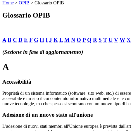
Home
>
OPIB
>
Glossario OPIB
Glossario OPIB
A
B
C
D
E
F
G
H
I
J
K
L
M
N
O
P
Q
R
S
T
U
V
W
X
(Sezione in fase di aggiornamento)
A
Accessibilità
Proprietà di un sistema informatico (software, sito web, etc.) di esse
accessibile è un sito il cui contenuto informativo multimediale e le cu
nuove tecnologie, ma che spesso si scontrano con un nuovo tipo di barr
Adesione di un nuovo stato all'unione
L'adesione di nuovi stati membri all'Unione europea è prevista dall'arti