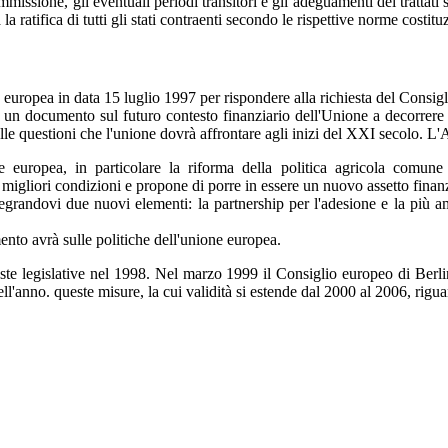
ssione, gli eventuali periodi transitori e gli adeguamenti dei trattati su
a ratifica di tutti gli stati contraenti secondo le rispettive norme costitu
ropea in data 15 luglio 1997 per rispondere alla richiesta del Consig
sia un documento sul futuro contesto finanziario dell'Unione a decorrer
e questioni che l'unione dovrà affrontare agli inizi del XXI secolo. L'A
e europea, in particolare la riforma della politica agricola comune 
e migliori condizioni e propone di porre in essere un nuovo assetto finan
tegrandovi due nuovi elementi: la partnership per l'adesione e la più 
mento avrà sulle politiche dell'unione europea.
ste legislative nel 1998. Nel marzo 1999 il Consiglio europeo di Berl
ell'anno. queste misure, la cui validità si estende dal 2000 al 2006, rigu