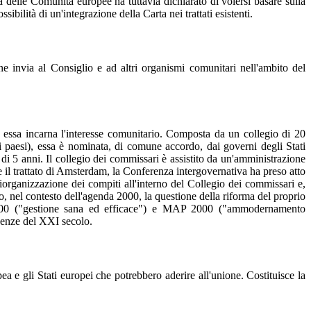
a delle Comunità europee ha tuttavia dichiarato di volersi basare sulla
ilità di un'integrazione della Carta nei trattati esistenti.
invia al Consiglio e ad altri organismi comunitari nell'ambito del
i, essa incarna l'interesse comunitario. Composta da un collegio di 20
 paesi), essa è nominata, di comune accordo, dai governi degli Stati
i 5 anni. Il collegio dei commissari è assistito da un'amministrazione
e il trattato di Amsterdam, la Conferenza intergovernativa ha preso atto
organizzazione dei compiti all'interno del Collegio dei commissari e,
o, nel contesto dell'agenda 2000, la questione della riforma del proprio
 2000 ("gestione sana ed efficace") e MAP 2000 ("ammodernamento
igenze del XXI secolo.
 e gli Stati europei che potrebbero aderire all'unione. Costituisce la