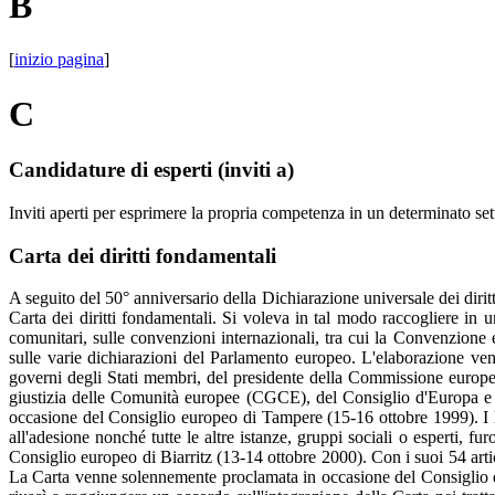
B
[
inizio pagina
]
C
Candidature di esperti (inviti a)
Inviti aperti per esprimere la propria competenza in un determinato set
Carta dei diritti fondamentali
A seguito del 50° anniversario della Dichiarazione universale dei diri
Carta dei diritti fondamentali. Si voleva in tal modo raccogliere in un
comunitari, sulle convenzioni internazionali, tra cui la Convenzione 
sulle varie dichiarazioni del Parlamento europeo. L'elaborazione ve
governi degli Stati membri, del presidente della Commissione europea
giustizia delle Comunità europee (CGCE), del Consiglio d'Europa e d
occasione del Consiglio europeo di Tampere (15-16 ottobre 1999). I l
all'adesione nonché tutte le altre istanze, gruppi sociali o esperti, fu
Consiglio europeo di Biarritz (13-14 ottobre 2000). Con i suoi 54 articol
La Carta venne solennemente proclamata in occasione del Consiglio 