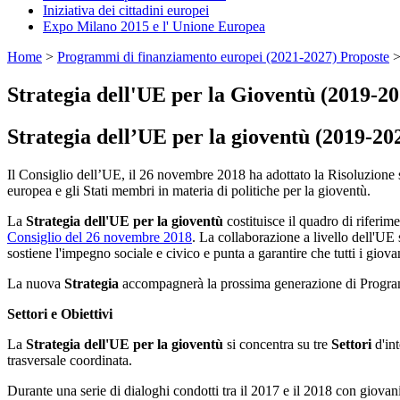
Iniziativa dei cittadini europei
Expo Milano 2015 e l' Unione Europea
Home
>
Programmi di finanziamento europei (2021-2027) Proposte
Strategia dell'UE per la Gioventù (2019-20
Strategia dell’UE per la gioventù
(2019-20
Il Consiglio dell’UE, il 26 novembre 2018 ha adottato la Risoluzione 
europea e gli Stati membri in materia di politiche per la gioventù.
La
Strategia dell'UE per la gioventù
costituisce il quadro di riferim
Consiglio del 26 novembre 2018
. La collaborazione a livello dell'UE 
sostiene l'impegno sociale e civico e punta a garantire che tutti i giov
La nuova
Strategia
accompagnerà la prossima generazione di Programm
Settori e Obiettivi
La
Strategia dell'UE per la gioventù
si concentra su tre
Settori
d'int
trasversale coordinata.
Durante una serie di dialoghi condotti tra il 2017 e il 2018 con giovan