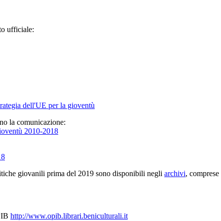
o ufficiale:
trategia dell'UE per la gioventù
ano la comunicazione:
gioventù 2010-2018
18
tiche giovanili prima del 2019 sono disponibili negli
archivi
, comprese
OPIB
http://www.opib.librari.beniculturali.it