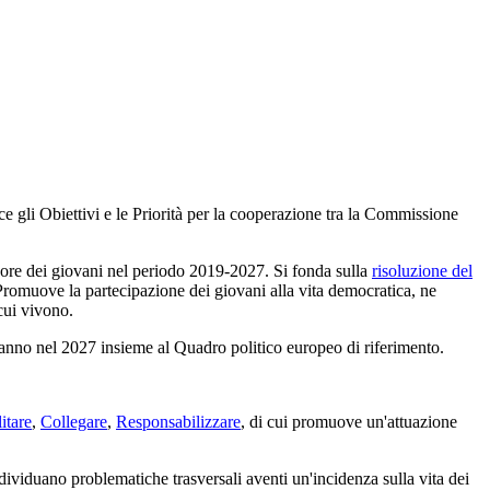
ce gli Obiettivi e le Priorità per la cooperazione tra la Commissione
favore dei giovani nel periodo 2019-2027. Si fonda sulla
risoluzione del
. Promuove la partecipazione dei giovani alla vita democratica, ne
 cui vivono.
nno nel 2027 insieme al Quadro politico europeo di riferimento.
itare
,
Collegare
,
Responsabilizzare
, di cui promuove un'attuazione
ividuano problematiche trasversali aventi un'incidenza sulla vita dei