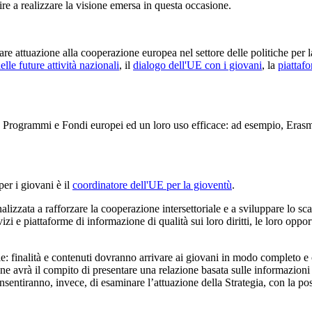
ire a realizzare la visione emersa in questa occasione.
are attuazione alla cooperazione europea nel settore delle politiche per l
elle future attività nazionali
, il
dialogo dell'UE con i giovani
, la
piattaf
o Programmi e Fondi europei ed un loro uso efficace: ad esempio, Erasmu
er i giovani è il
coordinatore dell'UE per la gioventù
.
nalizzata a rafforzare la cooperazione intersettoriale e a sviluppare lo sc
i e piattaforme di informazione di qualità sui loro diritti, le loro oppo
 finalità e contenuti dovranno arrivare ai giovani in modo completo e 
ne avrà il compito di presentare una relazione basata sulle informazioni
onsentiranno, invece, di esaminare l’attuazione della Strategia, con la p