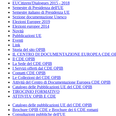
EUCitizens'Dialogues 2015 - 2018
Semestre di Presidenza dell'UE
Semestre italiano di Presidenza UE
Sezione documentazione Unesco
Elezioni Europee 2019
Elezioni europee 2014
Novità
Pubblicazioni UE
Eventi
Link
Storia del sito OPIB
IL CENTRO DI DOCUMENTAZIONE EUROPEA CDE OP
Il CDE OPIB
La Sede del CDE OPIB
I Servizi offerti dal CDE OPIB
Contatti CDE OPIB
Le Collezioni del CDE OPIB
Attività del Centro di Documentazione Europea CDE OPIB
Catalogo delle Pubblicazioni UE del CDE OPIB
TIROCINIO FORMATIVO
ATTIVITA' OPIB E CDE
Catalogo delle pubblicazioni UE del CDE OPIB
Brochure OPIB CDE e Brochure dei 6 CDE romani
Consultazioni pubbliche dell'UE