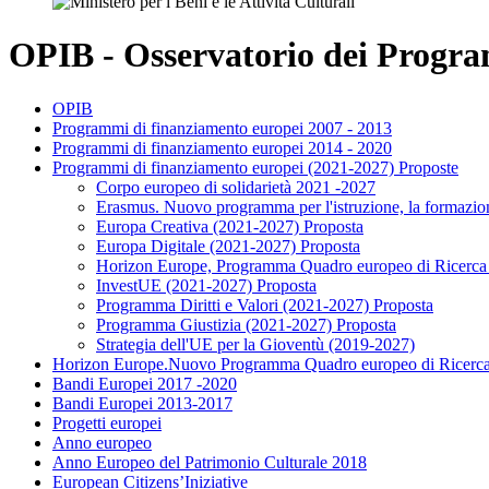
OPIB - Osservatorio dei Program
OPIB
Programmi di finanziamento europei 2007 - 2013
Programmi di finanziamento europei 2014 - 2020
Programmi di finanziamento europei (2021-2027) Proposte
Corpo europeo di solidarietà 2021 -2027
Erasmus. Nuovo programma per l'istruzione, la formazion
Europa Creativa (2021-2027) Proposta
Europa Digitale (2021-2027) Proposta
Horizon Europe, Programma Quadro europeo di Ricerca 
InvestUE (2021-2027) Proposta
Programma Diritti e Valori (2021-2027) Proposta
Programma Giustizia (2021-2027) Proposta
Strategia dell'UE per la Gioventù (2019-2027)
Horizon Europe.Nuovo Programma Quadro europeo di Ricerca
Bandi Europei 2017 -2020
Bandi Europei 2013-2017
Progetti europei
Anno europeo
Anno Europeo del Patrimonio Culturale 2018
European Citizens’Iniziative