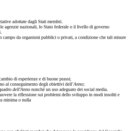
ziative adottate dagli Stati membri.
 le agenzie nazionali, lo Stato federale o il livello di governo
i.
 in campo da organismi pubblici o privati, a condizione che tali misure
scambio di esperienze e di buone prassi;
ono al conseguimento degli obiettivi dell’
Anno
;
 quadro
dell'Anno
nonché un uso adeguato dei social media.
vere la riflessione sui problemi dello sviluppo in modi insoliti e
ura minima o nulla