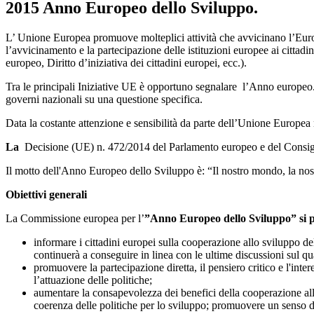
2015 Anno Europeo dello Sviluppo.
L’ Unione Europea promuove molteplici attività che avvicinano l’Europa
l’avvicinamento e la partecipazione delle istituzioni europee ai cittad
europeo, Diritto d’iniziativa dei cittadini europei, ecc.).
Tra le principali Iniziative UE è opportuno segnalare l’Anno europeo. D
governi nazionali su una questione specifica.
Data la costante attenzione e sensibilità da parte dell’Unione Europea n
La
Decisione (UE) n. 472/2014 del Parlamento europeo e del Consigl
Il motto dell'Anno Europeo dello Sviluppo è: “Il nostro mondo, la nostr
Obiettivi generali
La Commissione europea per l’
”Anno Europeo dello Sviluppo”
si 
informare i cittadini europei sulla cooperazione allo sviluppo d
continuerà a conseguire in linea con le ultime discussioni sul q
promuovere la partecipazione diretta, il pensiero critico e l'inte
l’attuazione delle politiche;
aumentare la consapevolezza dei benefici della cooperazione all
coerenza delle politiche per lo sviluppo; promuovere un senso di 