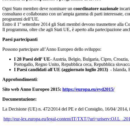
Ogni Stato membro deve nominare un
coordinatore nazionale
incar
consultano e collaborano con un’ampia gamma di parti interessate, compre
programmi dell’UE.
Entro il 1° settembre 2014 gli Stati membri devono trasmettere alla Com
Il programma, oltre che agli Stati UE, è aperto alla partecipazione anc
Paesi partecipanti
Possono partecipare all’Anno Europeo dello sviluppo:
I 28 Paesi dell’
UE
- Austria, Belgio, Bulgaria, Cipro, Croazia
Portogallo, Regno Unito, Repubblica ceca, Repubblica slovacc
I Paesi candidati all`UE (aggiornato luglio 2013)
- Islanda,
Approfondimenti
:
Sito web Anno Europeo 2015:
https://europa.eu/eyd2015/
Documentazione:
La Decisione (UE) n. 472/2014 del PE e del Consiglio, 16/04/ 2014, 
http://eur-lex.europa.eu/legal-content/IT/TXT/?uri=uriserv:OJ.L_.2