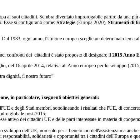
 ai suoi cittadini. Sembra diventato improrogabile partire da una più ap
ini. Esse si configurano come:
Strategie
(Europa 2020),
Strumenti di f
al 1983, ogni anno, l'Unione europea sceglie un determinato tema al fine
ei confronti dei cittadini è stato proposto di designare il
2015 Anno Eu
io, del 16 aprile 2014, relativa all'Anno europeo per lo sviluppo (20
a dignità, il nostro futuro”
pone, in particolare, i seguenti obiettivi generali:
ell'UE e degli Stati membri, sottolineando i risultati che l'UE, di conce
uadro globale post-2015;
resse attivo dei cittadini UE e delle parti interessate in materia di coop
o sviluppo dell'UE, non solo per i beneficiari dell'assistenza ma anche
responsabilità, solidarietà e opportunità tra i cittadini dell'Europa e q