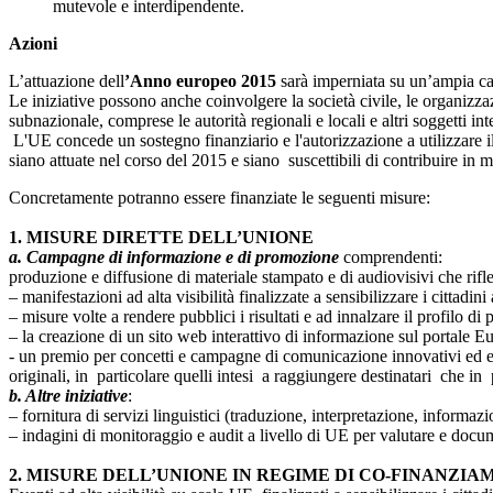
mutevole e interdipendente.
Azioni
L’attuazione dell
’Anno europeo 2015
sarà imperniata su un’ampia c
Le iniziative possono anche coinvolgere la società civile, le organizzazio
subnazionale, comprese le autorità regionali e locali e altri soggetti int
L'UE concede un sostegno finanziario e l'autorizzazione a utilizzare il
siano attuate nel corso del 2015 e siano suscettibili di contribuire in m
Concretamente potranno essere finanziate le seguenti misure:
1. MISURE DIRETTE DELL’UNIONE
a. Campagne di informazione e di promozione
comprendenti:
produzione e diffusione di materiale stampato e di audiovisivi che riflet
– manifestazioni ad alta visibilità finalizzate a sensibilizzare i cittadini a
– misure volte a rendere pubblici i risultati e ad innalzare il profilo 
– la creazione di un sito web interattivo di informazione sul portale 
- un premio per concetti e campagne di comunicazione innovativi ed eff
originali, in particolare quelli intesi a raggiungere destinatari che i
b. Altre iniziative
:
– fornitura di servizi linguistici (traduzione, interpretazione, informazi
– indagini di monitoraggio e audit a livello di UE per valutare e docume
2. MISURE DELL’UNIONE IN REGIME DI CO-FINANZI