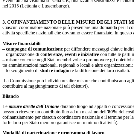
Eventi ad alta visibilità su scala UE, finalizzati a sensibilizzare i cittadin
nel 2015 (Lettonia e Lussemburgo).
3. COFINANZIAMENTO DELLE MISURE DEGLI STATI 
Ciascun coordinatore nazionale può presentare una domanda per il co
attività specifiche nazionali che dovranno essere finanziate. In questo
Misure finanziabili
:
–
campagne di comunicazione
per diffondere messaggi chiave indirizz
– organizzazione di
conferenze, eventi e iniziative
con tutte le parti 
– misure concrete negli Stati membri volte a promuovere gli obiettivi d
tra amministrazioni nazionali, regionali o locali e altre organizzazioni;
– lo svolgimento di
studi e indagini
e la diffusione dei loro risultati.
La Commissione può individuare altre misure che contribuiscano agli o
contribuire al raggiungimento di tali obiettivi).
Bilancio
Le
misure
dirette dell`Unione
daranno luogo ad appalti o concessione
possono ricevere un contributo fino ad un massimo dell’
80%
dei costi
cofinanziamento per ciascun coordinatore nazionale e il termine per la 
forfettario per Stato membro garantisce un minimo di attività).
Modalità di partecipazione e programma di lavoro