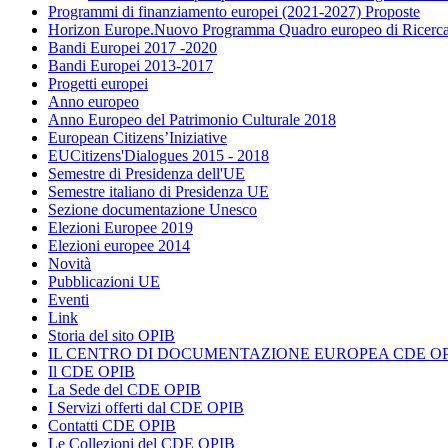
Programmi di finanziamento europei (2021-2027) Proposte
Horizon Europe.Nuovo Programma Quadro europeo di Ricerca
Bandi Europei 2017 -2020
Bandi Europei 2013-2017
Progetti europei
Anno europeo
Anno Europeo del Patrimonio Culturale 2018
European Citizens’Iniziative
EUCitizens'Dialogues 2015 - 2018
Semestre di Presidenza dell'UE
Semestre italiano di Presidenza UE
Sezione documentazione Unesco
Elezioni Europee 2019
Elezioni europee 2014
Novità
Pubblicazioni UE
Eventi
Link
Storia del sito OPIB
IL CENTRO DI DOCUMENTAZIONE EUROPEA CDE OP
Il CDE OPIB
La Sede del CDE OPIB
I Servizi offerti dal CDE OPIB
Contatti CDE OPIB
Le Collezioni del CDE OPIB