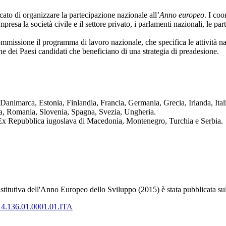
icato di organizzare la partecipazione nazionale all’
Anno europeo
. I co
sa la società civile e il settore privato, i parlamenti nazionali, le par
missione il programma di lavoro nazionale, che specifica le attività naz
he dei Paesi candidati che beneficiano di una strategia di preadesione.
, Danimarca, Estonia, Finlandia, Francia, Germania, Grecia, Irlanda, Ita
a, Romania, Slovenia, Spagna, Svezia, Ungheria.
 Ex Repubblica iugoslava di Macedonia, Montenegro, Turchia e Serbia.
istitutiva dell'Anno Europeo dello Sviluppo (2015) è stata pubblicat
014.136.01.0001.01.ITA