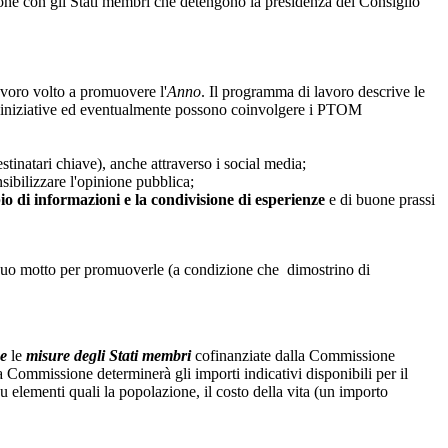
one con gli Stati membri che detengono la presidenza del Consiglio
voro volto a promuovere l'
Anno
. Il programma di lavoro descrive le
tà e iniziative ed eventualmente possono coinvolgere i PTOM
stinatari chiave), anche attraverso i social media;
nsibilizzare l'opinione pubblica;
io di informazioni e la condivisione di esperienze
e di buone prassi
al suo motto per promuoverle (a condizione che dimostrino di
 e
le
misure degli Stati membri
cofinanziate dalla Commissione
 la Commissione determinerà gli importi indicativi disponibili per il
 elementi quali la popolazione, il costo della vita (un importo