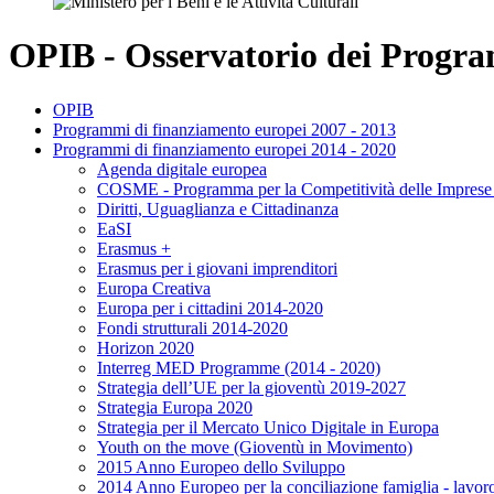
OPIB - Osservatorio dei Program
OPIB
Programmi di finanziamento europei 2007 - 2013
Programmi di finanziamento europei 2014 - 2020
Agenda digitale europea
COSME - Programma per la Competitività delle Imprese 
Diritti, Uguaglianza e Cittadinanza
EaSI
Erasmus +
Erasmus per i giovani imprenditori
Europa Creativa
Europa per i cittadini 2014-2020
Fondi strutturali 2014-2020
Horizon 2020
Interreg MED Programme (2014 - 2020)
Strategia dell’UE per la gioventù 2019-2027
Strategia Europa 2020
Strategia per il Mercato Unico Digitale in Europa
Youth on the move (Gioventù in Movimento)
2015 Anno Europeo dello Sviluppo
2014 Anno Europeo per la conciliazione famiglia - lavor