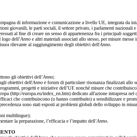
ampagna di informazione e comunicazione
a livello UE, integrata da ini
ni giovanili, le parti sociali, il settore privato, i parlamenti nazionali e
eressati al fine di creare un senso di appartenenza fra i principali soggett
 logo dell’
Anno
e altri materiali associati allo stesso, per misure messe
isura rilevante al raggiungimento degli obiettivi dell'
Anno
.
tono gli obiettivi dell’
Anno
;
gli obiettivi dell'
Anno
e forum di particolare risonanza finalizzati allo 
di programmi, progetti e iniziative dell’UE nonché misure che contribuisc
Europa (http://europa.eu/index_en.htm) dedicato all'azione intrapresa nel
icaci che contribuiscono (o hanno contribuito) a sensibilizzare e promuo
n precedenza sono stati esposti ai problemi globali dello sviluppo in mis
oni multilingue);
ntare la preparazione, l’efficacia e l’impatto dell’
Anno
.
AMENTO