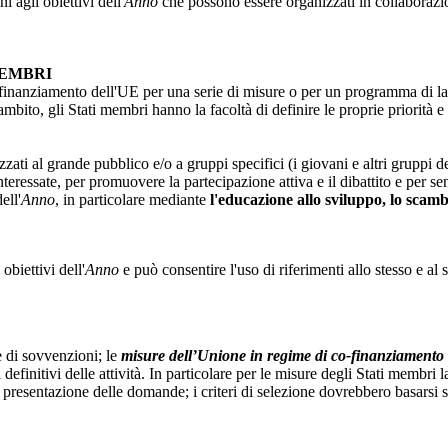
i agli obiettivi dell'
Anno
che possono essere organizzati in collaborazi
MEMBRI
finanziamento dell'UE per una serie di misure o per un programma di la
 ambito, gli Stati membri hanno la facoltà di definire le proprie priori
ati al grande pubblico e/o a gruppi specifici (i giovani e altri gruppi de
interessate, per promuovere la partecipazione attiva e il dibattito e per se
ell'
Anno
, in particolare mediante
l'educazione allo sviluppo, lo scamb
biettivi dell'
Anno
e può consentire l'uso di riferimenti allo stesso e 
 di sovvenzioni; le
misure dell’Unione in regime di co-finanziamento
 definitivi delle attività. In particolare per le misure degli Stati membri
presentazione delle domande; i criteri di selezione dovrebbero basarsi su