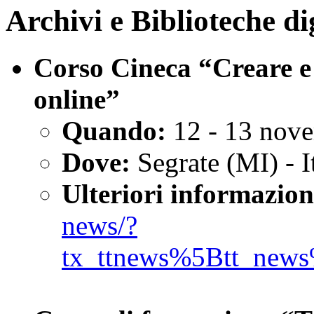
Archivi e Biblioteche dig
Corso Cineca “Creare e 
online”
Quando:
12 - 13 nov
Dove:
Segrate (MI) - I
Ulteriori informazion
news/?
tx_ttnews%5Btt_new