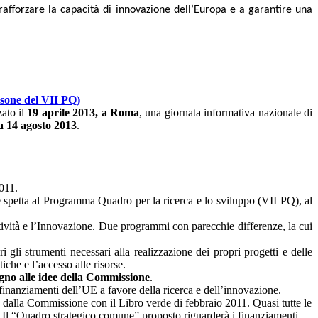
rafforzare la capacità di innovazione dell’Europa e a garantire una
rsone del VII PQ)
ato il
19 aprile 2013, a Roma
, una giornata informativa nazionale di
a 14 agosto 2013
.
011.
e spetta al Programma Quadro per la ricerca e lo sviluppo (VII PQ), al
vità e l’Innovazione. Due programmi con parecchie differenze, la cui
 gli strumenti necessari alla realizzazione dei propri progetti e delle
che e l’accesso alle risorse.
egno alle idee della Commissione
.
finanziamenti dell’UE a favore della ricerca e dell’innovazione.
a dalla Commissione con il Libro verde di febbraio 2011. Quasi tutte le
o. Il “Quadro strategico comune” proposto riguarderà i finanziamenti