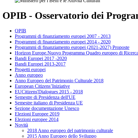
OPIB - Osservatorio dei Program
OPIB
Programmi di finanziamento europei 2007 - 2013
Programmi di finanziamento europei 2014 - 2020
Programmi di finanziamento europei (2021-2027) Proposte
Horizon Europe.Nuovo Programma Quadro europeo di Ricerca
Bandi Europei 2017 -2020
Bandi Europei 2013-2017
Progetti europei
Anno europeo
Anno Europeo del Patrimonio Culturale 2018
European Citizens’Iniziative
EUCitizens'Dialogues 2015 - 2018
Semestre di Presidenza dell'UE
Semestre italiano di Presidenza UE
Sezione documentazione Unesco
Elezioni Europee 2019
Elezioni europee 2014
Novità
2018 Anno europeo del patrimonio culturale
2015 Anno Europeo dello Sviluppo