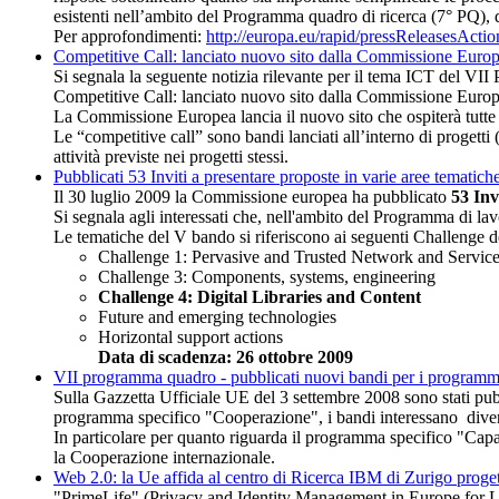
esistenti nell’ambito del Programma quadro di ricerca (7° PQ), 
Per approfondimenti:
http://europa.eu/rapid/pressReleases
Competitive Call: lanciato nuovo sito dalla Commissione Euro
Si segnala la seguente notizia rilevante per il tema ICT del V
Competitive Call: lanciato nuovo sito dalla Commissione Euro
La Commissione Europea lancia il nuovo sito che ospiterà tutt
Le “competitive call” sono bandi lanciati all’interno di progett
attività previste nei progetti stessi.
Pubblicati 53 Inviti a presentare proposte in varie aree temat
Il 30 luglio 2009 la Commissione europea ha pubblicato
53 Inv
Si segnala agli interessati che, nell'ambito del Programma di la
Le tematiche del V bando si riferiscono ai seguenti Challenge d
Challenge 1: Pervasive and Trusted Network and Service 
Challenge 3: Components, systems, engineering
Challenge 4: Digital Libraries and Content
Future and emerging technologies
Horizontal support actions
Data di scadenza: 26 ottobre 2009
VII programma quadro - pubblicati nuovi bandi per i programm
Sulla Gazzetta Ufficiale UE del 3 settembre 2008 sono stati pu
programma specifico "Cooperazione", i bandi interessano divers
In particolare per quanto riguarda il programma specifico "Capaci
la Cooperazione internazionale.
Web 2.0: la Ue affida al centro di Ricerca IBM di Zurigo progetto
"PrimeLife" (Privacy and Identity Management in Europe for Lif