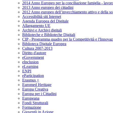
2014 Anno Europeo per la conciliazione famiglia - lavor
2013 Anno europeo dei cittadini
2012 Anno europeo dell’invecchiamento attivo e della soli
Accessibilità siti Internet
Agenda Europea del Digitale
Allargamento UE
Archivi e Archivi digitali
Biblioteche e Biblioteche Digitali
CIP - Programma quadro per la Competitività e l'Innovaz
Biblioteca Digitale Europea
Cultura 2007-2013
Diritto d'autore
eGovernment
eInclusion
eLearning
ENPI
eParticipation
Erasmus +
Euromed Heritage
Europa Creativa
Europa per i Cittadini
Europeana
Fondi Strutturali
Formazione
Gioventù in Azione