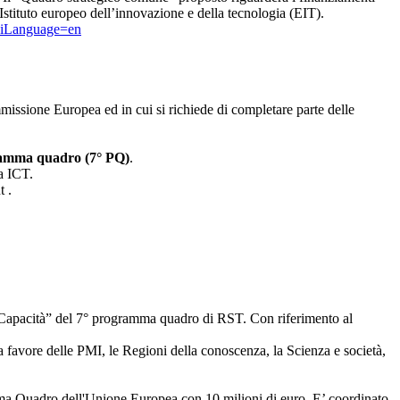
stituto europeo dell’innovazione e della tecnologia (EIT).
uiLanguage=en
mmissione Europea ed in cui si richiede di completare parte delle
gramma quadro (7° PQ)
.
a ICT.
t .
 "Capacità” del 7° programma quadro di RST. Con riferimento al
 a favore delle PMI, le Regioni della conoscenza, la Scienza e società,
mma Quadro dell'Unione Europea con 10 milioni di euro. E’ coordinato