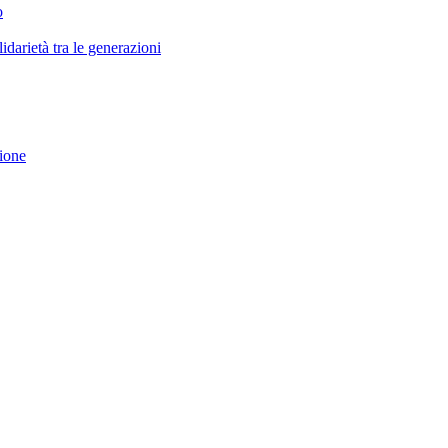
o
darietà tra le generazioni
ione