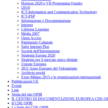
Horizon 2020 e VII Programma Quadro
i2010
ICT-Information and Communication Technology
ICT-PSP
Informazione e Documentazione
Internet
Lifelong Learning
Media 2007
Open Access
Patrimonio Culturale
Safer Internet Plus
Società dell'Informazione
Strategia Europa 2020
Strategia per il mercato unico digitale
Unione Europea
2011 Anno Europeo del Volontariato
Archivio novità
Expo Milano 2015 e le organizzazioni internazionali
Pubblicazioni UE
Eventi
Link
Storia del sito OPIB
IL CENTRO DI DOCUMENTAZIONE EUROPEA CDE OP
Il CDE OPIB
La Sede del CDE OPIB