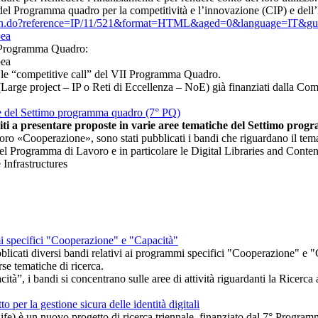
del Programma quadro per la competitività e l’innovazione (CIP) e dell’I
Action.do?reference=IP/11/521&format=HTML&aged=0&language=IT&g
pea
II Programma Quadro:
pea
e le “competitive call” del VII Programma Quadro.
i (Large project – IP o Reti di Eccellenza – NoE) già finanziati dalla Co
iche del Settimo programma quadro (7° PQ)
iti a presentare proposte in varie aree tematiche del Settimo pro
voro «Cooperazione», sono stati pubblicati i bandi che riguardano il tem
el Programma di Lavoro e in particolare le Digital Libraries and Conten
Infrastructures
i specifici "Cooperazione" e "Capacità"
bblicati diversi bandi relativi ai programmi specifici "Cooperazione" e
e tematiche di ricerca.
tà”, i bandi si concentrano sulle aree di attività riguardanti la Ricerca
 per la gestione sicura delle identità digitali
e) è un nuovo progetto di ricerca triennale, finanziato dal 7° Progra