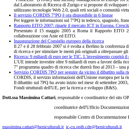
dal Laboratorio di Ricerca di Zurigo e si propone di sviluppare so
utilizzano tecnologie Web 2.0, quali reti sociali o comunità virtu
Il servizio CORDIS 7°PQ è ora disponibile in 6 lingue
Per leggere le informazioni sul 7°PQ in tedesco, spagnolo, france
Rapporto EITO 2007: riparte il mercato ICT in Europa. Crescita
Presentato il 15 maggio 2005 a Roma il Rapporto EITO 200
collaborazione con Anie ed EITO.
Inaugurazione del Consiglio europeo della ricerca
Il 27 e il 28 febbraio 2007 si è svolta a Berlino la conferenza
di ricerca e per stimolare le menti più originali a oltrepassare gli 
Ricerca: 9 miliardi di euro per le TIC. L'investimento coprirà 
L'UE intende investire oltre 9 miliardi di euro a favore della ri
7° programma quadro di ricerca che durerà fino al 2013 – una pri
Servizio CORDIS 7PQ per seguire da vicino il dibattito sulla ri
CORDIS, il servizio informazioni dell'Unione europea per la ri
Il dibattito sul 7PQ ha avuto inizio nel mese di settembre 2003,
Fondi strutturali dell'UE, per la ricerca e sviluppo (R&S).
Dott.ssa Massimina Cattari
, responsabile e coordinatrice del sito 
coordinatrice dell'Ufficio Documentazione Programmi Int
responsabile Centro di Documentazione Eur
massimina.cattari@beniculturali.it
ic-cu.opib.cde@beniculturali.it