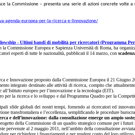
sce la Commissione – presenta una serie di azioni concrete volte a 
ova-agenda-europea-per-la-ricerca-e-linnovazione/
lowship - Ultimi bandi di mobilità per ricercatori (Programma Pe
 la Commissione Europea e Sapienza Università di Roma, ha organizz
tori esperti di tutte le nazionalità, pubblicati il 14 marzo, con
scadenz
ca e Innovazione proposto dalla Commissione Europea il 21 Giugno 2
to integrato destinato alle attività di ricerca, compito che attualment
ll’Istituto europeo per l’innovazione e la tecnologia (EIT).
o per la ricerca e lo sviluppo e dal Programma Quadro per la Competiti
i sfide globali dei nostri tempi, fornendo ai ricercatori ed innovatori
one transfrontaliera e l’eccellenza, semplificando le procedure burocrati
cerca e dell’innovazione: dalla consultazione emerge un ampio sost
 progetto della Commissione di un quadro strategico comune per i futuri 
oste pervenute al 2 maggio 2011, nell’ambito della consultazione avviat
edure per richiedere i finanziamenti e per rendere conto del loro utilizz