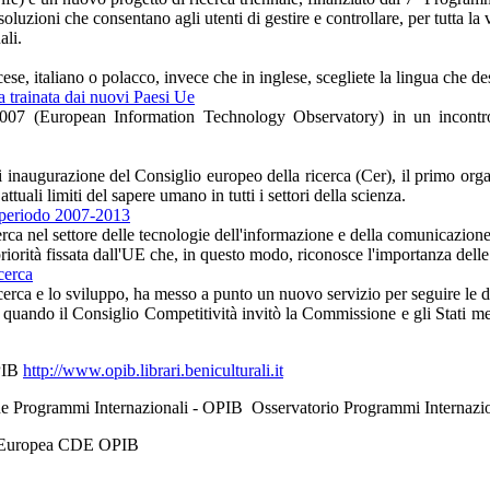
luzioni che consentano agli utenti di gestire e controllare, per tutta la v
ali.
se, italiano o polacco, invece che in inglese, scegliete la lingua che de
 trainata dai nuovi Paesi Ue
7 (European Information Technology Observatory) in un incontro o
 di inaugurazione del Consiglio europeo della ricerca (Cer), il primo o
attuali limiti del sapere umano in tutti i settori della scienza.
il periodo 2007-2013
cerca nel settore delle tecnologie dell'informazione e della comunicazione
orità fissata dall'UE che, in questo modo, riconosce l'importanza delle 
cerca
cerca e lo sviluppo, ha messo a punto un nuovo servizio per seguire le
 quando il Consiglio Competitività invitò la Commissione e gli Stati memb
OPIB
http://www.opib.librari.beniculturali.it
ernazionali - OPIB Osservatorio Programmi Internazionali 
opea CDE OPIB