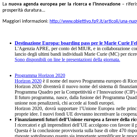
La
nuova agenda europea per la ricerca e l’innovazione
– riferi
prosperità duratura...
Maggiori informazioni:
http://www.obiettivo.fp9.it/articoli/una-nu
Destinazione Europa: boarding pass per le Marie Curie Fel
L'Agenzia APRE, per conto del MIUR, e in collaborazione con
lancio degli ultimi bandi individuali Marie Curie (MC) per ricerca
Sono disponibili on line le presentazioni della giornata.
Programma Horizon 2020
Horizon 2020
è il nome del nuovo Programma europeo di Ricer
Horizon 2020 diventerà il nuovo nome del sistema di finanziamen
Programma Quadro per la Competitività e l’Innovazione (CIP) e a
Il futuro programma, nasce, dalla fusione del Programma Quadr
unione non penalizzerà, chi accede ai fondi europei.
Horizon 2020, dovrà supportare l’Unione Europea nelle principal
proprie idee. I nuovi fondi UE dovranno incentivare la cooperazi
Finanziamenti futuri dell’Unione europea a favore della ri
I ricercatori e gli imprenditori dell’UE accolgono con favore il
Questa è la conclusione provvisoria sulla base di oltre 470 risp
risposte sottolineano quanto sia importante semplificare le proc