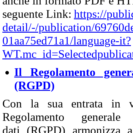
anche in formato PDF e HT
seguente Link:
https://publi
detail/-/publication/69760
01aa75ed71a1/language-it?
WT.mc_id=Selectedpublic
Il Regolamento genera
(RGPD)
Con la sua entrata in 
Regolamento generale
dati (RGPD) armonizza a 