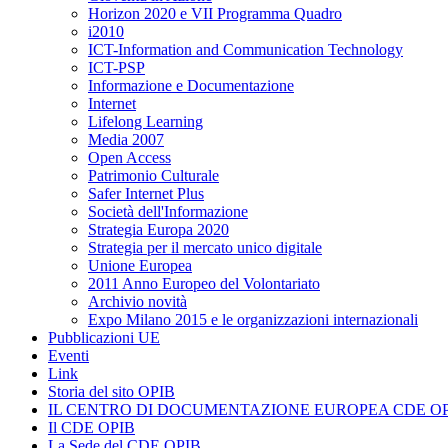
Horizon 2020 e VII Programma Quadro
i2010
ICT-Information and Communication Technology
ICT-PSP
Informazione e Documentazione
Internet
Lifelong Learning
Media 2007
Open Access
Patrimonio Culturale
Safer Internet Plus
Società dell'Informazione
Strategia Europa 2020
Strategia per il mercato unico digitale
Unione Europea
2011 Anno Europeo del Volontariato
Archivio novità
Expo Milano 2015 e le organizzazioni internazionali
Pubblicazioni UE
Eventi
Link
Storia del sito OPIB
IL CENTRO DI DOCUMENTAZIONE EUROPEA CDE OP
Il CDE OPIB
La Sede del CDE OPIB