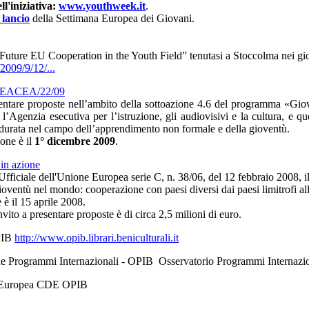
ell'iniziativa:
www.youthweek.it
.
 lancio
della Settimana Europea dei Giovani.
e Future EU Cooperation in the Youth Field” tenutasi a Stoccolma nei g
009/9/12/...
ne EACEA/22/09
entare proposte nell’ambito della sottoazione 4.6 del programma «Giove
o l’Agenzia esecutiva per l’istruzione, gli audiovisivi e la cultura, 
ga durata nel campo dell’apprendimento non formale e della gioventù.
one è il
1° dicembre 2009
.
in azione
Ufficiale dell'Unione Europea serie C, n. 38/06, del 12 febbraio 2008,
ioventù nel mondo: cooperazione con paesi diversi dai paesi limitrofi a
è il 15 aprile 2008.
invito a presentare proposte è di circa 2,5 milioni di euro.
OPIB
http://www.opib.librari.beniculturali.it
ernazionali - OPIB Osservatorio Programmi Internazionali 
opea CDE OPIB