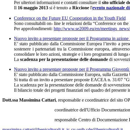
Per ulteriori informazioni e contatti consultare il
sito ufficiale d
Il
16 maggio 2013
si è tenuto a
Riccione
l'
evento nazionale di
Conference on the Future EU Cooperation in the Youth Field
Sono consultabili on- line le relazioni della “Conference on th
Per approfondimenti:
http://www.se2009.eu/en/meetings_news/2
Nuovo invito a presentare proposte per il Programma in azio
E’ stato pubblicato dalla Commissione Europea l’invito a pres
sostenere i partenariati tra la Commissione europea, attravers
consolidare le loro azioni, strategie e i loro programmi di lun
La
scadenza per la presentazione delle domande
di sovvenzi
Nuovo invito a presentare proposte per il Programma Gioventù 
E' stato pubblicato dalla Commissione Europea, sulla Gazzetta 
Si tratta di un invito a presentare proposte EACEA n. 31/07 "G
La scadenza per la presentazione delle domande di sovvenzione 
Il bilancio totale dei progetti finanziati nel quadro del presente 
Dott.ssa Massimina Cattari
, responsabile e coordinatrice del sito 
coordinatrice dell'Ufficio Documentazione Programmi Int
responsabile Centro di Documentazione Eur
massimina.cattari@beniculturali.it
ic-cu.opib.cde@beniculturali.it