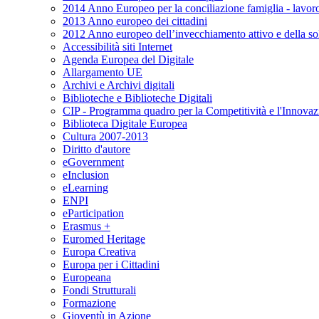
2014 Anno Europeo per la conciliazione famiglia - lavor
2013 Anno europeo dei cittadini
2012 Anno europeo dell’invecchiamento attivo e della soli
Accessibilità siti Internet
Agenda Europea del Digitale
Allargamento UE
Archivi e Archivi digitali
Biblioteche e Biblioteche Digitali
CIP - Programma quadro per la Competitività e l'Innovaz
Biblioteca Digitale Europea
Cultura 2007-2013
Diritto d'autore
eGovernment
eInclusion
eLearning
ENPI
eParticipation
Erasmus +
Euromed Heritage
Europa Creativa
Europa per i Cittadini
Europeana
Fondi Strutturali
Formazione
Gioventù in Azione