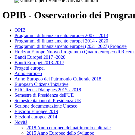
OPIB - Osservatorio dei Program
OPIB
Programmi di finanziamento europei 2007 - 2013
Programmi di finanziamento europei 2014 - 2020
Programmi di finanziamento europei (2021-2027) Proposte
Horizon Europe.Nuovo Programma Quadro europeo di Ricerca
Bandi Europei 2017 -2020
Bandi Europei 2013-2017
Progetti europei
Anno europeo
Anno Europeo del Patrimonio Culturale 2018
European Citizens’Iniziative
EUCitizens'Dialogues 2015 - 2018
Semestre di Presidenza dell'UE
Semestre italiano di Presidenza UE
Sezione documentazione Unesco
Elezioni Europee 2019
Elezioni europee 2014
Novità
2018 Anno europeo del patrimonio culturale
2015 Anno Europeo dello Sviluppo