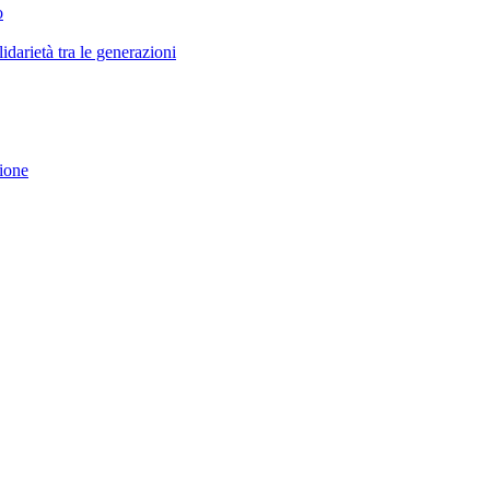
o
darietà tra le generazioni
ione