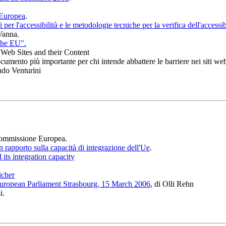
e Europea
.
elli per l'accessibilità e le metodologie tecniche per la verifica dell'acces
Vanna.
 the EU".
c Web Sites and their Content
ocumento più importante per chi intende abbattere le barriere nei siti we
do Venturini
Commissione Europea.
rapporto sulla capacità di integrazione dell'Ue
.
its integration capacity
icher
European Parliament Strasbourg, 15 March 2006
, di Olli Rehn
i.