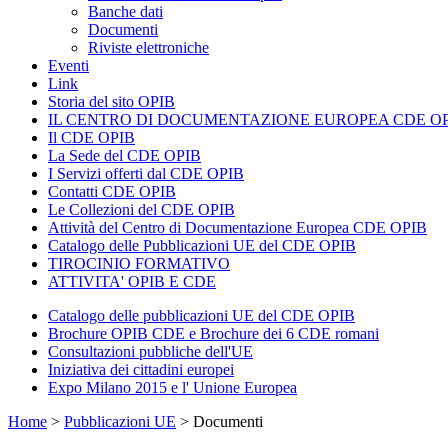
Banche dati
Documenti
Riviste elettroniche
Eventi
Link
Storia del sito OPIB
IL CENTRO DI DOCUMENTAZIONE EUROPEA CDE OP
Il CDE OPIB
La Sede del CDE OPIB
I Servizi offerti dal CDE OPIB
Contatti CDE OPIB
Le Collezioni del CDE OPIB
Attività del Centro di Documentazione Europea CDE OPIB
Catalogo delle Pubblicazioni UE del CDE OPIB
TIROCINIO FORMATIVO
ATTIVITA' OPIB E CDE
Catalogo delle pubblicazioni UE del CDE OPIB
Brochure OPIB CDE e Brochure dei 6 CDE romani
Consultazioni pubbliche dell'UE
Iniziativa dei cittadini europei
Expo Milano 2015 e l' Unione Europea
Home
>
Pubblicazioni UE
>
Documenti