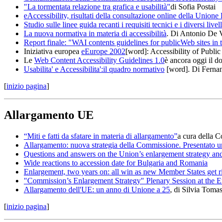
"La tormentata relazione tra grafica e usabilità"
di Sofia Postai
eAccessibility, risultati della consultazione online della Union
Studio sulle linee guida recanti i requisiti tecnici e i diversi liv
La nuova normativa in materia di accessibilità
. Di Antonio De 
Report finale: "WAI contents guidelines for publicWeb sites in
Iniziativa europea
eEurope 2002
[word]: Accessibility of Publi
Le
Web Content Accessibility Guidelines 1.0
è ancora oggi il d
Usabilita' e Accessibilita':il quadro normativo
[word]. Di Fernan
[
inizio pagina
]
Allargamento UE
“Miti e fatti da sfatare in materia di allargamento”
a cura della 
Allargamento: nuova strategia della Commissione. Presentato un 
Questions and answers on the Union’s enlargement strategy and 
Wide reactions to accession date for Bulgaria and Romania
Enlargement, two years on: all win as new Member States get r
"Commission’s Enlargement Strategy" Plenary Session at the 
Allargamento dell'UE: un anno di Unione a 25
, di Silvia Tomas
[
inizio pagina
]