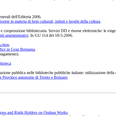
enerali dell'Editoria 2006.
orme in materia di beni culturali, istituti e luoghi della cultura
.
 cooperazione bibliotecaria. Servizi DD e risorse elettroniche: le esigen
nti amministrativi
. In GU 114 del 18-5-2006.
Action
.
ffice in Gran Bretagna
.
a pagamento).
blioteca
azione pubblica nelle biblioteche pubbliche italiane: utilizzazione della
e le Province autonome di Trento e Bolzano
tutions and Right Holders on Orphan Works
.