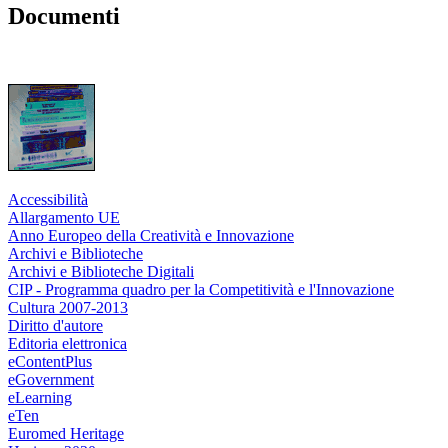
Documenti
Accessibilità
Allargamento UE
Anno Europeo della Creatività e Innovazione
Archivi e Biblioteche
Archivi e Biblioteche Digitali
CIP - Programma quadro per la Competitività e l'Innovazione
Cultura 2007-2013
Diritto d'autore
Editoria elettronica
eContentPlus
eGovernment
eLearning
eTen
Euromed Heritage