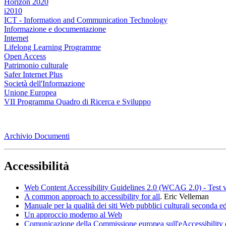
Horizon 2020
i2010
ICT - Information and Communication Technology
Informazione e documentazione
Internet
Lifelong Learning Programme
Open Access
Patrimonio culturale
Safer Internet Plus
Società dell'Informazione
Unione Europea
VII Programma Quadro di Ricerca e Sviluppo
Archivio Documenti
Accessibilità
Web Content Accessibility Guidelines 2.0 (WCAG 2.0) - Test v
A common approach to accessibility for all
. Eric Velleman
Manuale per la qualità dei siti Web pubblici culturali seconda ed
Un approccio moderno al Web
Comunicazione della Commissione europea sull'eAccessibility 