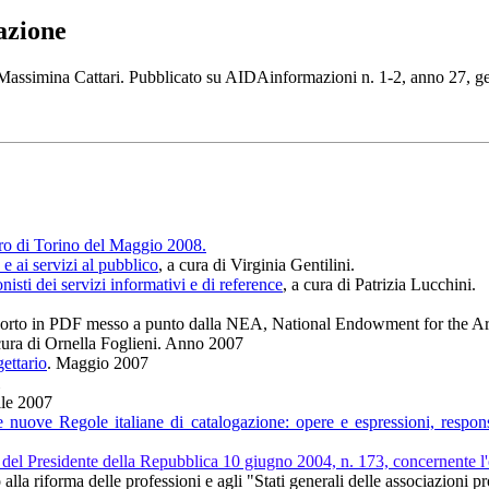
azione
 Massimina Cattari. Pubblicato su AIDAinformazioni n. 1-2, anno 27, 
ibro di Torino del Maggio 2008.
e ai servizi al pubblico
, a cura di Virginia Gentilini.
sti dei servizi informativi e di reference
, a cura di Patrizia Lucchini.
porto in PDF messo a punto dalla NEA, National Endowment for the A
cura di Ornella Foglieni. Anno 2007
ettario
. Maggio 2007
le 2007
 nuove Regole italiane di catalogazione: opere e espressioni, respons
del Presidente della Repubblica 10 giugno 2004, n. 173, concernente l'org
o alla riforma delle professioni e agli "Stati generali delle associazion