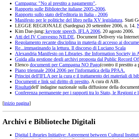
Campagna: "No al prestito a pagamento"
.
Rapporto sulle Biblioteche italiane 2005-2006
.
Rapporto sullo stato dell'editoria in Italia - 2006
Manifesto per le politiche del libro nella XV legislatura
. Stati G
LEGGE REGIONALE (Sardegna) 20 settembre 2006, n. 14.
N
Kim Dae-jung:
keynote speech, IFLA 2006
. 20 agosto 2006.
Atti del IV Convegno NILDE
. Document Delivery via Internet e
Regolamento recante disciplina in materia di accesso ai docume
Re...immaginando la lettura. Il discorso di Luciano Scala
Alexandria Manifesto on Libraries, the Information Society in 
Guida alla gestione degli archivi proposta dal Public Record O
Elenco
documenti per Campagna NO Pago
(contro il prestito 
Piano triennale 2004 2006 per l'informatica della PPAA.
Principi dell'IFLA per la cura e il trattamento dei materiali di bi
Documenti e link sul diritto di prestito
. A cura di AIB.
Risultati
dell' indagine nazionale sulla diffusione della document
Conferenza permanente per i rapporti tra lo Stato, le Regioni 
[
inizio pagina
]
Archivi e Biblioteche Digitali
Digital Libraries Initiative: Agreement between Cultural Insti