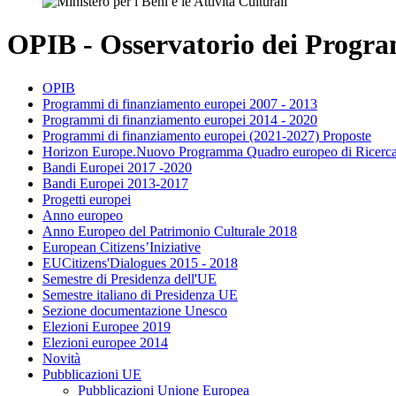
OPIB - Osservatorio dei Program
OPIB
Programmi di finanziamento europei 2007 - 2013
Programmi di finanziamento europei 2014 - 2020
Programmi di finanziamento europei (2021-2027) Proposte
Horizon Europe.Nuovo Programma Quadro europeo di Ricerca
Bandi Europei 2017 -2020
Bandi Europei 2013-2017
Progetti europei
Anno europeo
Anno Europeo del Patrimonio Culturale 2018
European Citizens’Iniziative
EUCitizens'Dialogues 2015 - 2018
Semestre di Presidenza dell'UE
Semestre italiano di Presidenza UE
Sezione documentazione Unesco
Elezioni Europee 2019
Elezioni europee 2014
Novità
Pubblicazioni UE
Pubblicazioni Unione Europea