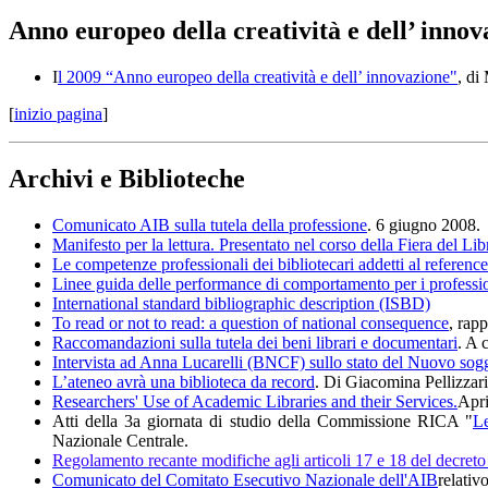
Anno europeo della creatività e dell’ innov
I
l 2009 “Anno europeo della creatività e dell’ innovazione"
, di
[
inizio pagina
]
Archivi e Biblioteche
Comunicato AIB sulla tutela della professione
. 6 giugno 2008.
Manifesto per la lettura. Presentato nel corso della Fiera del L
Le competenze professionali dei bibliotecari addetti al reference 
Linee guida delle performance di comportamento per i professioni
International standard bibliographic description (ISBD)
To read or not to read: a question of national consequence
, rap
Raccomandazioni sulla tutela dei beni librari e documentari
. A 
Intervista ad Anna Lucarelli (BNCF) sullo stato del Nuovo sogg
L’ateneo avrà una biblioteca da record
. Di Giacomina Pellizzari
Researchers' Use of Academic Libraries and their Services.
Apri
Atti della 3a giornata di studio della Commissione RICA "
Le
Nazionale Centrale.
Regolamento recante modifiche agli articoli 17 e 18 del decreto 
Comunicato del Comitato Esecutivo Nazionale dell'AIB
relativ